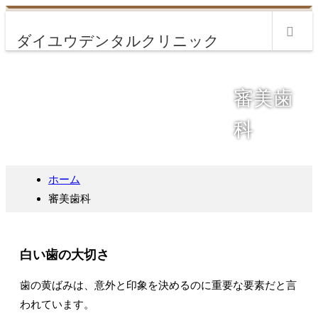
m
審美歯
科
ホーム
審美歯科
白い歯の大切さ
歯の黄ばみは、意外と印象を決めるのに重要な要素だと言
われています。