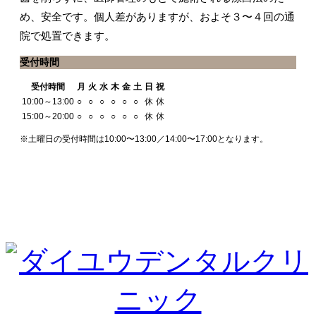
め、安全です。個人差がありますが、およそ３〜４回の通
院で処置できます。
受付時間
受付時間
月
火
水
木
金
土
日
祝
10:00～13:00
○
○
○
○
○
○
休
休
15:00～20:00
○
○
○
○
○
○
休
休
※土曜日の受付時間は10:00〜13:00／14:00〜17:00となります。